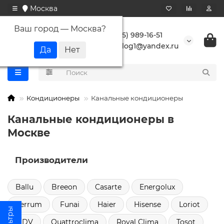
Москва
Ваш город —
Москва
?
+7 (495) 989-16-51
buranlog1@yandex.ru
Кондиционеры
Канальные кондиционеры
Канальные кондиционеры в
Москве
Производители
Ballu
Breeon
Casarte
Energolux
Ferrum
Funai
Haier
Hisense
Loriot
MDV
Quattroclima
Royal Clima
Tosot