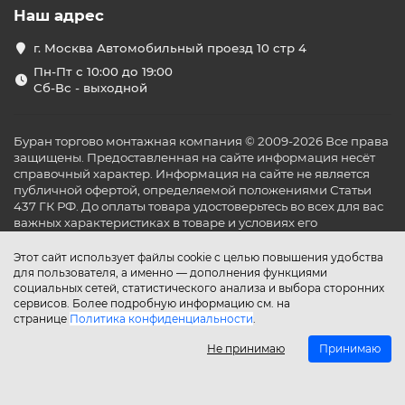
Преимущества канальных
Наш адрес
кондиционеров
г. Москва Автомобильный проезд 10 стр 4
Канальные кондиционеры скрываются в
межпотолочном пространстве и обеспечивают
Пн-Пт с 10:00 до 19:00
равномерное распределение воздуха по всем зонам
Сб-Вс - выходной
помещения. Вот их ключевые плюсы:
Минимальное визуальное присутствие в
Буран торгово монтажная компания © 2009-2026 Все права
интерьере;
защищены. Предоставленная на сайте информация несёт
Обслуживание нескольких помещений одним
справочный характер. Информация на сайте не является
внутренним блоком;
публичной офертой, определяемой положениями Статьи
Высокая энергоэффективность — многие модели
437 ГК РФ. До оплаты товара удостоверьтесь во всех для вас
оснащены инверторным компрессором;
важных характеристиках в товаре и условиях его
Гибкость в проектировании системы
эксплуатации.
воздуховодов под любые архитектурные задачи;
Этот сайт использует файлы cookie с целью повышения удобства
Поддержка систем управления — от пульта до
для пользователя, а именно — дополнения функциями
умного дома.
социальных сетей, статистического анализа и выбора сторонних
сервисов. Более подробную информацию см. на
Ассортимент и технические
странице
Политика конфиденциальности
.
особенности
Не принимаю
Принимаю
В нашем каталоге собраны проверенные бренды:
Gree,
Haier, Mitsubishi Electric, Daikin, Tosot
и другие. Вы
Главная
Каталог
Поиск
Аккаунт
Избранное
Сравнение
Корзина
можете купить канальный кондиционер с нужными