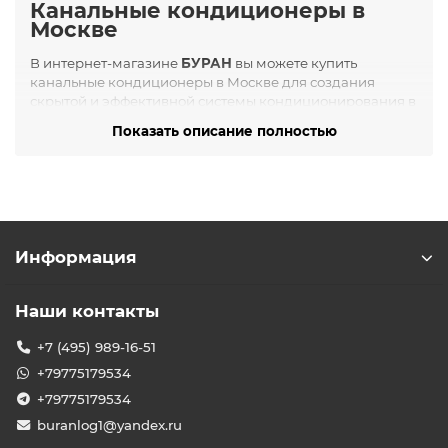
Канальные кондиционеры в
Москве
В интернет-магазине
БУРАН
вы можете купить
канальные кондиционеры в Москве для создания
скрытой и эффективной системы кондиционирования в
помещениях различного назначения. Такое
Показать описание полностью
оборудование особенно востребовано для квартир со
сложной планировкой, офисных пространств, салонов
красоты, медицинских центров, торговых залов и
ресторанов.
Кому подойдут канальные
кондиционеры
Информация
Канальные системы идеально подходят для:
Квартир с несколькими жилыми комнатами;
Наши контакты
Офисов открытого типа и с кабинетной системой;
Гостиниц и хостелов с компактными номерами;
+7 (495) 989-16-51
Коммерческих объектов, где важна эстетика
+79775179534
интерьера;
+79775179534
Магазинов и торговых площадей, нуждающихся в
равномерной подаче воздуха.
buranlog1@yandex.ru