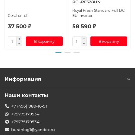
RCI-RFS28HN
Royal Fresh Standard Full DC
Coral on-off
EU Inverter
37 500 ₽
58 590 ₽
В корзину
В корзину
Информация
Наши контакты
+7 (495) 989-16-51
+79775179534
+79775179534
buranlog1@yandex.ru