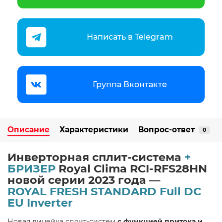
Написать в Telegram
Группа Вконтакте
Описание
Характеристики
Вопрос-ответ
0
Инверторная сплит-система
+
БРИЗЕР
Royal Clima RCI-RFS28HN
новой серии 2023 года —
ROYAL FRESH STANDARD
Full DC
EU Inverter
Новая линейка сплит-систем
с функцией притока и