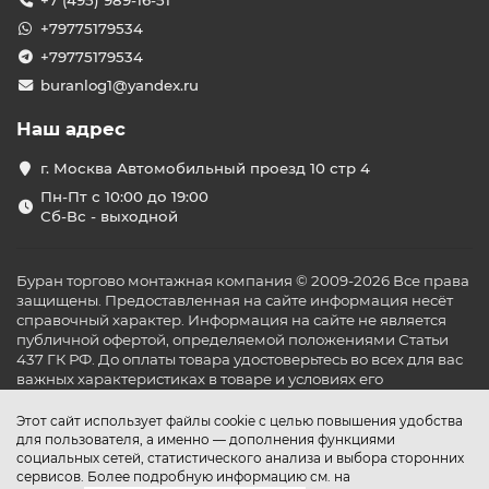
+7 (495) 989-16-51
+79775179534
+79775179534
buranlog1@yandex.ru
Наш адрес
г. Москва Автомобильный проезд 10 стр 4
Пн-Пт с 10:00 до 19:00
Сб-Вс - выходной
Буран торгово монтажная компания © 2009-2026 Все права
защищены. Предоставленная на сайте информация несёт
справочный характер. Информация на сайте не является
публичной офертой, определяемой положениями Статьи
437 ГК РФ. До оплаты товара удостоверьтесь во всех для вас
важных характеристиках в товаре и условиях его
эксплуатации.
Этот сайт использует файлы cookie с целью повышения удобства
для пользователя, а именно — дополнения функциями
социальных сетей, статистического анализа и выбора сторонних
сервисов. Более подробную информацию см. на