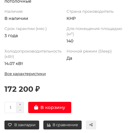
потолочные
Наличие:
Страна производитель
В наличии
КНР
Срок гарантии (мес.)
Для помещения площадью
(м²)
3 года
140
Холодопроизводительность
Ночной режим (Sleep)
(кВт)
Да
14.07 кВт
Все характеристики
172 200 ₽
В корзину
В закладки
В сравнение