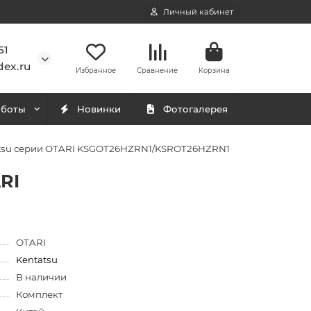
Личный кабинет
51
ex.ru
Избранное
Сравнение
Корзина
аботы
Новинки
Фотогалерея
ntatsu серии OTARI KSGOT26HZRN1/KSROT26HZRN1
RI
OTARI
Kentatsu
В наличии
Комплект