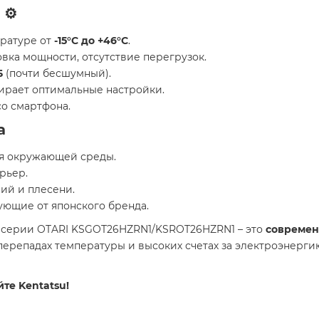
⚙️
ературе от
-15°C до +46°C
.
вка мощности, отсутствие перегрузок.
Б
(почти бесшумный).
ирает оптимальные настройки.
со смартфона.
а
ля окружающей среды.
рьер.
рий и плесени.
ющие от японского бренда.
su серии OTARI KSGOT26HZRN1/KSROT26HZRN1 – это
современ
 перепадах температуры и высоких счетах за электроэнерг
те Kentatsu!