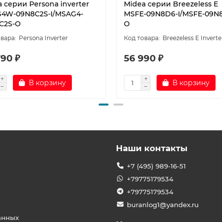
 серии Persona inverter
Midea серии Breezeless E
4W-09N8C2S-I/MSAG4-
MSFE-09N8D6-I/MSFE-09N
C2S-O
O
Persona Inverter
Breezeless E Inverte
790 ₽
56 990 ₽
В корзину
В корзину
Наши контакты
+7 (495) 989-16-51
+79775179534
+79775179534
buranlog1@yandex.ru
анных