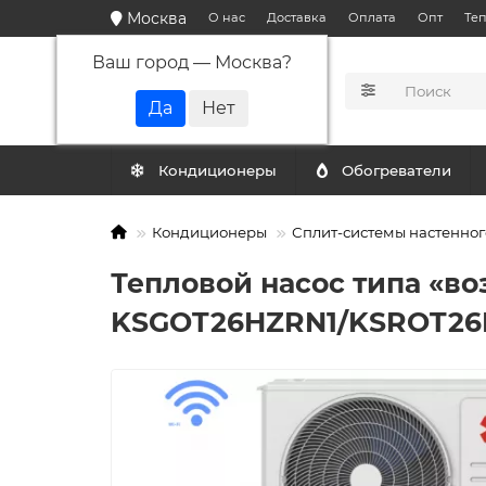
Москва
О нас
Доставка
Оплата
Опт
Те
Ваш город —
Москва
?
КАТАЛОГ
Кондиционеры
Обогреватели
Кондиционеры
Сплит-системы настенног
Тепловой насос типа «во
KSGOT26HZRN1/KSROT26