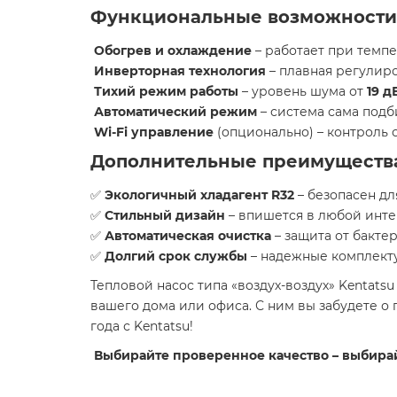
Функциональные возможности
Обогрев и охлаждение
– работает при темп
Инверторная технология
– плавная регулиро
Тихий режим работы
– уровень шума от
19 д
Автоматический режим
– система сама подб
Wi-Fi управление
(опционально) – контроль 
Дополнительные преимуществ
✅
Экологичный хладагент R32
– безопасен д
✅
Стильный дизайн
– впишется в любой инте
✅
Автоматическая очистка
– защита от бакте
✅
Долгий срок службы
– надежные комплекту
Тепловой насос типа «воздух-воздух» Kentat
вашего дома или офиса. С ним вы забудете о
года с Kentatsu!
Выбирайте проверенное качество – выбирай