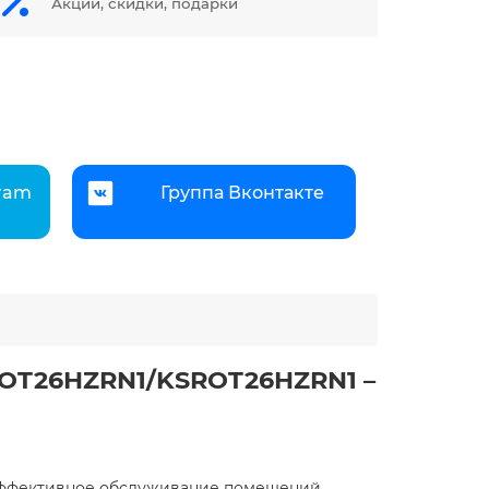
Акции, скидки, подарки
gram
Группа Вконтакте
SGOT26HZRN1/KSROT26HZRN1
–
а эффективное обслуживание помещений