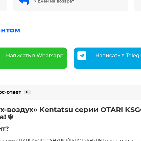
7 дней на возврат
антом
Написать в Whatsapp
Написать в Tele
ос-ответ
0
ух-воздух» Kentatsu серии OTARI K
а!
❄️
ит?
tsu серии OTARI KSGOT26HZRN1/KSROT26HZRN1 рассчитан н