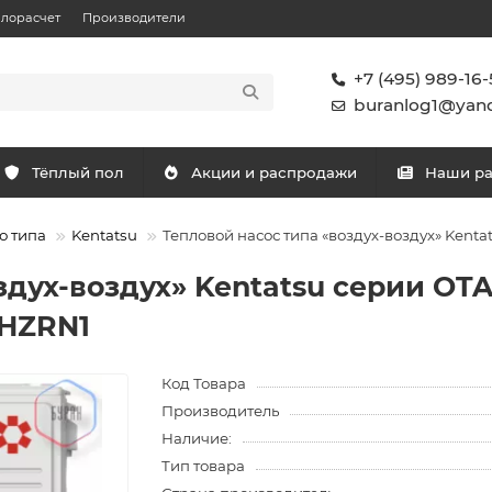
плорасчет
Производители
+7 (495) 989-16-
buranlog1@yand
Тёплый пол
Акции и распродажи
Наши р
о типа
Kentatsu
Тепловой насос типа «воздух-воздух» Ke
здух-воздух» Kentatsu серии OTA
HZRN1
Код Товара
Производитель
Наличие:
Тип товара