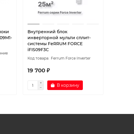
локи
Внутренний блок
Внутрен
D09M1-
инверторной мульти сплит-
инверто
системы FeRRUM FORCE
системы
iFIS09F3С
iFIS12F3С
нние
Ferrum Force Inverter
19 700 ₽
20 700
В корзину