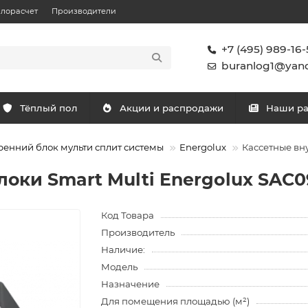
плорасчет
Производители
+7 (495) 989-16-
buranlog1@yand
Тёплый пол
Акции и распродажи
Наши р
ренний блок мульти сплит системы
Energolux
Кассетные вн
оки Smart Multi Energolux SAC0
Код Товара
Производитель
Наличие:
Модель
Назначение
Для помещения площадью (м²)