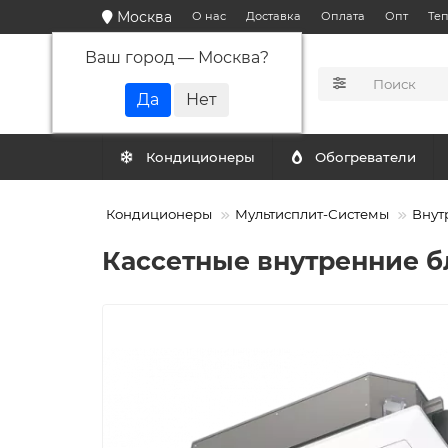
Москва
О нас
Доставка
Оплата
Опт
Те
Ваш город —
Москва
?
КАТАЛОГ
Кондиционеры
Обогреватели
Кондиционеры
Мультисплит-Системы
Внут
Кассетные внутренние бл