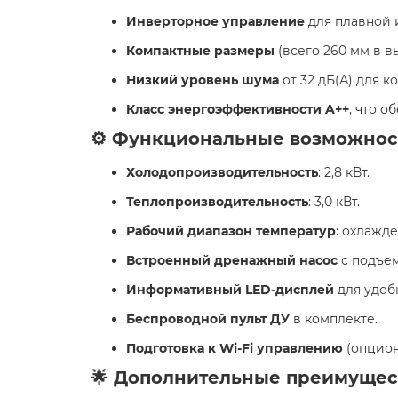
Инверторное управление
для плавной 
Компактные размеры
(всего 260 мм в в
Низкий уровень шума
от 32 дБ(А) для 
Класс энергоэффективности A++
, что 
⚙️ Функциональные возможнос
Холодопроизводительность
: 2,8 кВт.
Теплопроизводительность
: 3,0 кВт.
Рабочий диапазон температур
: охлажде
Встроенный дренажный насос
с подъем
Информативный LED-дисплей
для удоб
Беспроводной пульт ДУ
в комплекте.
Подготовка к Wi-Fi управлению
(опцион
🌟 Дополнительные преимущес