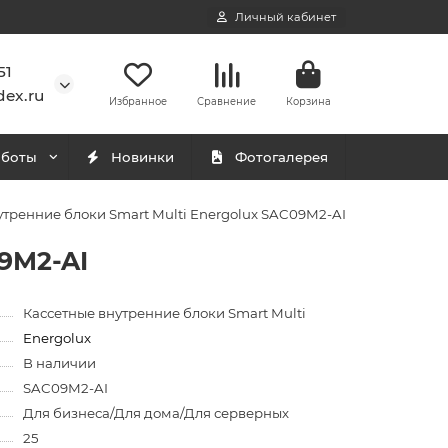
Личный кабинет
51
ex.ru
Избранное
Сравнение
Корзина
аботы
Новинки
Фотогалерея
утренние блоки Smart Multi Energolux SAC09M2-AI
9M2-AI
Кассетные внутренние блоки Smart Multi
Energolux
В наличии
SAC09M2-AI
Для бизнеса/Для дома/Для серверных
25