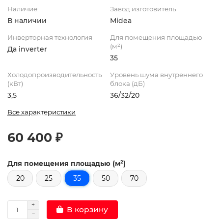
Наличие:
Завод изготовитель
В наличии
Midea
Инверторная технология
Для помещения площадью
(м²)
Да inverter
35
Холодопроизводительность
Уровень шума внутреннего
(кВт)
блока (дБ)
3,5
36/32/20
Все характеристики
60 400 ₽
Для помещения площадью (м²)
20
25
35
50
70
В корзину