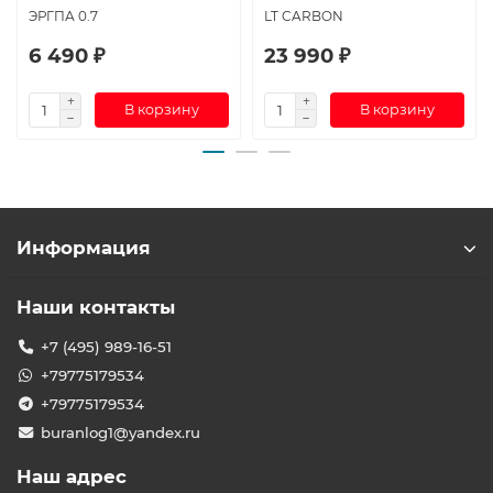
ЭРГПА 0.7
LT CARBON
6 490 ₽
23 990 ₽
В корзину
В корзину
Информация
Наши контакты
+7 (495) 989-16-51
+79775179534
+79775179534
buranlog1@yandex.ru
Наш адрес