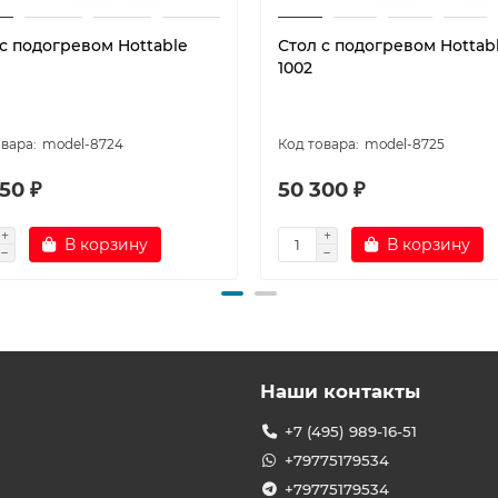
 с подогревом Hottable
Стол с подогревом Hottab
1002
model-8724
model-8725
50 ₽
50 300 ₽
В корзину
В корзину
Наши контакты
+7 (495) 989-16-51
+79775179534
+79775179534