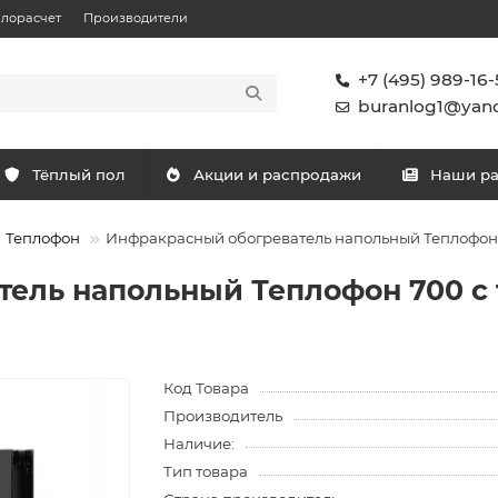
плорасчет
Производители
+7 (495) 989-16-
buranlog1@yand
Тёплый пол
Акции и распродажи
Наши р
Теплофон
Инфракрасный обогреватель напольный Теплофон 
ель напольный Теплофон 700 с
Код Товара
Производитель
Наличие:
Тип товара