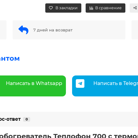
В закладки
В сравнение
7 дней на возврат
антом
Написать в Whatsapp
Написать в Tele
ос-ответ
0
богреватель Теплофон 700 с терм