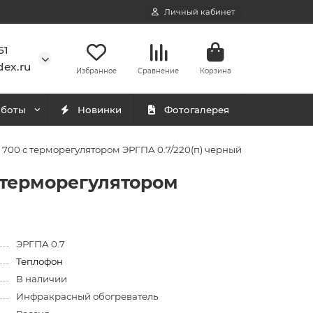
Личный кабинет
51
ex.ru
Избранное
Сравнение
Корзина
аботы
Новинки
Фотогалерея
700 с терморегулятором ЭРГПА 0.7/220(п) черный
 терморегулятором
ЭРГПА 0.7
Теплофон
В наличии
Инфракрасный обогреватель