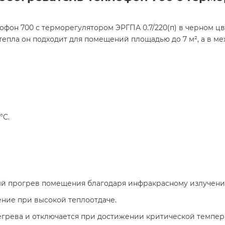
фон 700 с терморегулятором ЭРГПА 0.7/220(п) в черном ц
тепла он подходит для помещений площадью до 7 м², а в ме
°C.​
 прогрев помещения благодаря инфракрасному излучению
ие при высокой теплоотдаче.​
грева и отключается при достижении критической темпера