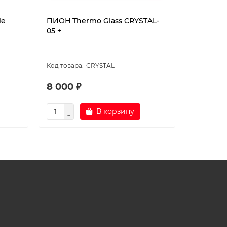
le
ПИОН Thermo Glass CRYSTAL-
ПИОН Th
05 +
08 +
CRYSTAL
8 000 ₽
10 370 
В корзину