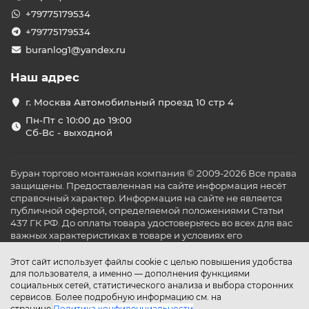
+79775179534
+79775179534
buranlog1@yandex.ru
Наш адрес
г. Москва Автомобильный проезд 10 стр 4
Пн-Пт с 10:00 до 19:00
Сб-Вс - выходной
Буран торгово монтажная компания © 2009-2026 Все права
защищены. Предоставленная на сайте информация несёт
справочный характер. Информация на сайте не является
публичной офертой, определяемой положениями Статьи
437 ГК РФ. До оплаты товара удостоверьтесь во всех для вас
важных характеристиках в товаре и условиях его
эксплуатации.
Этот сайт использует файлы cookie с целью повышения удобства
для пользователя, а именно — дополнения функциями
социальных сетей, статистического анализа и выбора сторонних
сервисов. Более подробную информацию см. на
странице
Политика конфиденциальности
.