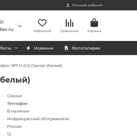
Личный кабинет
51
ex.ru
Избранное
Сравнение
Корзина
аботы
Новинки
Фотогалерея
фон ЭРГН-0.6 Glassar (белый)
(белый)
Glassar
Теплофон
В наличии
Инфракрасный обогреватель
Россия
12