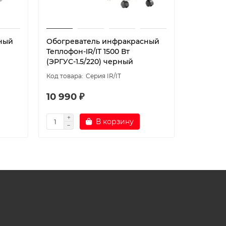
ный
Обогреватель инфракрасный
Обогрев
Теплофон-IR/IT 1500 Вт
Теплофон
(ЭРГУС-1.5/220) черный
(ЭРГУС-1
Серия IR/IT
10 990 ₽
10 990
В корзину