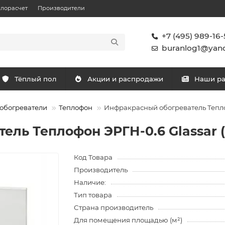
плорасчет
Производители
+7 (495) 989-16-
buranlog1@yand
Тёплый пол
Акции и распродажи
Наши р
обогреватели
Теплофон
Инфракрасный обогреватель Тепло
ель Теплофон ЭРГН-0.6 Glassar 
Код Товара
Производитель
Наличие:
Тип товара
Страна производитель
Для помещения площадью (м²)