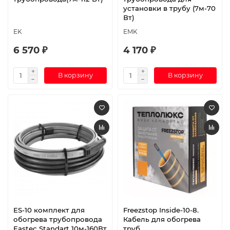
установки в трубу (7м-70
Вт)
EK
EMK
6 570 ₽
4 170 ₽
В корзину
В корзину
ES-10 комплект для
Freezstop Inside-10-8.
обогрева трубопровода
Кабель для обогрева
Eastec Standart 10м-160Вт
труб