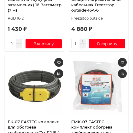
заземления) 16 Ватт/метр
кабельная Freezstop
(7 м)
outside-16A-6
RGD 16-2
Freezstop outside
1 430 ₽
4 880 ₽
В корзину
В корзину
EK-07 EASTEC комплект
EMK-07 EASTEC
для обогрева
комплект обогрева
трубопровода(7м-112 Вт)
трубопровода для