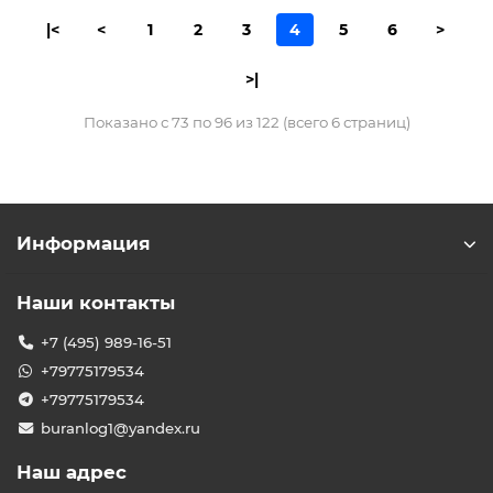
|<
<
1
2
3
4
5
6
>
>|
Показано с 73 по 96 из 122 (всего 6 страниц)
Информация
Наши контакты
+7 (495) 989-16-51
+79775179534
+79775179534
buranlog1@yandex.ru
Наш адрес