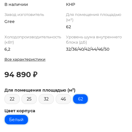
В наличии
КНР
Завод изготовитель
Для помещения площадью
(м²)
Gree
62
Холодопроизводительность
Уровень шума внутреннего
(кВт)
блока (дБ)
6,2
32/36/40/42/44/46/50
Все характеристики
94 890 ₽
Для помещения площадью (м²)
22
25
32
46
62
Цвет корпуса
Белый