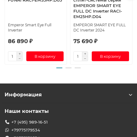
FUNAI RACI-EM35HP.D05
сплит-системы серии
EMPEROR SMART EYE
FULL DC Inverter RACI-
EM25HP.D04
Emperor Smart Eye Full
EMPEROR SMART EYE FULL
Inverter
DC Inverter 2024
86 890 ₽
75 690 ₽
В корзину
В корзину
Информация
Наши контакты
+7 (495) 989-16-51
+79775179534