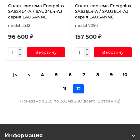
Сплит-система Energolux
Сплит-система Energolux
SAS24L4-A / SAU24L4-AJ
SAS36L4-A / SAU36L4-AJ
серия LAUSANNE
серия LAUSANNE
model-5532
model-7090
96 600 ₽
157 500 ₽
В корзину
В корзину
|<
<
4
5
6
7
8
9
10
11
12
Показано с 265 по 288 из 288 (всего 12 страниц)
Информация