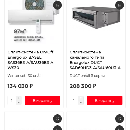
Сплит-система On/Off
Сплит-система
Energolux BASEL
канального типа
SAS36B3-A/SAU36B3-A-
Energolux DUCT
WS30
SAD60HD3-A/SAU60U3-A
Winter set -30 on/off
DUCT on/off 5 серия
134 030 ₽
208 300 ₽
В корзину
В корзину