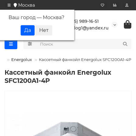
Москва
Ваш город —
Москва
?
+7 (495) 989-16-51
buranlog1@yandex.ru
ры
Energolux
Кассетный фанкойл Energolux SFC1200A1-4P
Кассетный фанкойл Energolux
SFC1200A1-4P