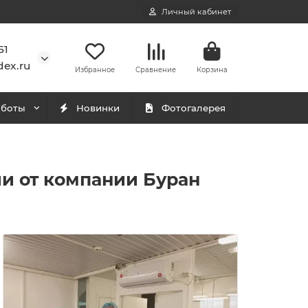
Личный кабинет
51
ex.ru
Избранное
Сравнение
Корзина
аботы
Новинки
Фотогалерея
и от компании Буран