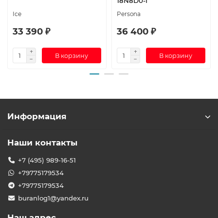
18N8D0-I
Ice
Persona
33 390 ₽
36 400 ₽
В корзину
В корзину
Информация
Наши контакты
+7 (495) 989-16-51
+79775179534
+79775179534
buranlog1@yandex.ru
Наш адрес