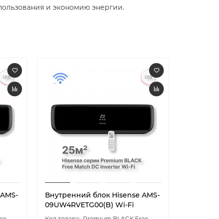
пользования и экономию энергии.
 AMS-
Внутренний блок Hisense AMS-
Внутрен
09UW4RVETG00(B) Wi-Fi
09UW4RV
ee
Premium BLACK Free