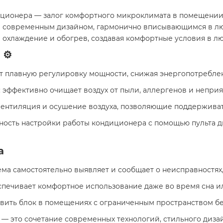
ционера — залог комфортного микроклимата в помещении. 
и современным дизайном, гармонично вписывающимся в л
е охлаждение и обогрев, создавая комфортные условия в лю
⚙️
ет плавную регулировку мощности, снижая энергопотребле
: эффективно очищает воздух от пыли, аллергенов и неприя
, вентиляция и осушение воздуха, позволяющие поддержив
жность настройки работы кондиционера с помощью пульта 
а
тема самостоятельно выявляет и сообщает о неисправностя
спечивает комфортное использование даже во время сна и
овить блок в помещениях с ограниченным пространством бе
— это сочетание современных технологий, стильного дизай