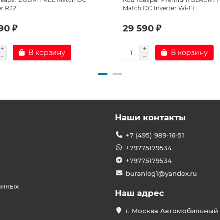
er R32
Match DC Inverter Wi-Fi
90 ₽
29 590 ₽
В корзину
В корзину
Наши контакты
+7 (495) 989-16-51
+79775179534
+79775179534
buranlog1@yandex.ru
анных
Наш адрес
г. Москва Автомобильный 