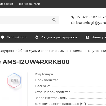
плорасчет
Производители
+7 (495) 989-16-
buranlog1@yand
Тёплый пол
Акции и распродажи
Наши р
Внутренний блок мульти сплит системы
Hisense
Внутренни
se AMS-12UW4RXRKB00
Код Товара
Производитель
Наличие:
Страна производитель
Завод изготовитель
Для помещения площадью (м²)