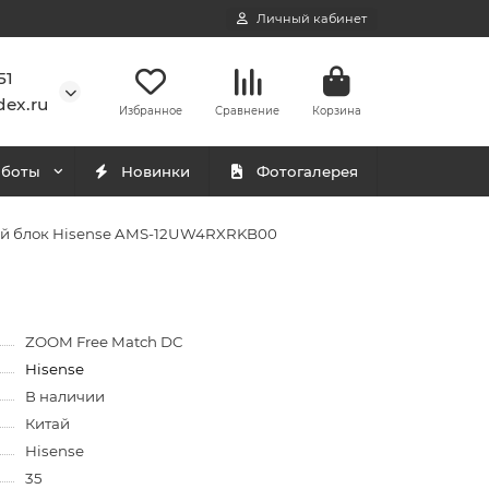
Личный кабинет
51
ex.ru
Избранное
Сравнение
Корзина
аботы
Новинки
Фотогалерея
й блок Hisense AMS-12UW4RXRKB00
ZOOM Free Match DC
Hisense
В наличии
Китай
Hisense
35