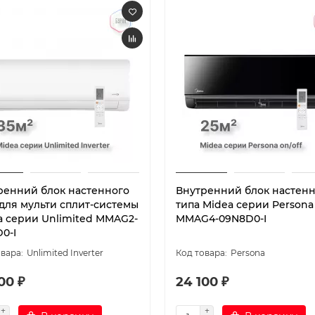
ренний блок настенного
Внутренний блок настен
 для мульти сплит-системы
типа Midea серии Persona
a серии Unlimited MMAG2-
MMAG4-09N8D0-I
0-I
Unlimited Inverter
Persona
00 ₽
24 100 ₽