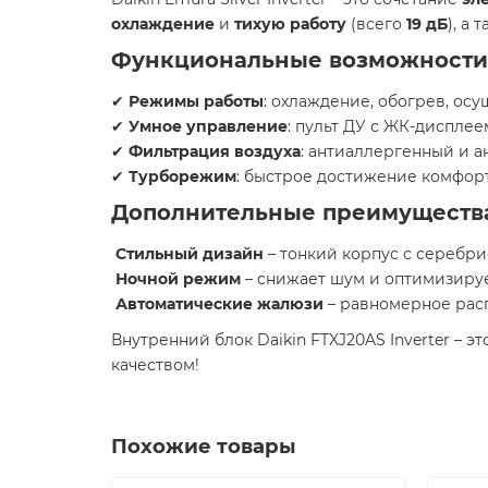
охлаждение
и
тихую работу
(всего
19 дБ
), а
Функциональные возможности
✔
Режимы работы
: охлаждение, обогрев, ос
✔
Умное управление
: пульт ДУ с ЖК-дисплее
✔
Фильтрация воздуха
: антиаллергенный и 
✔
Турборежим
: быстрое достижение комфор
Дополнительные преимуществ
Стильный дизайн
– тонкий корпус с серебр
Ночной режим
– снижает шум и оптимизируе
Автоматические жалюзи
– равномерное рас
Внутренний блок Daikin FTXJ20AS Inverter – э
качеством!
Похожие товары