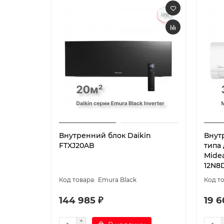
Внутренний блок Daikin
Внут
FTXJ20AB
типа
Mide
12N8D
Emura Black
144 985 ₽
19 6