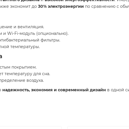
 также экономит до
30% электроэнергии
по сравнению с обы
ушение и вентиляция.
м и Wi-Fi-модуль (опционально).
антибактериальный фильтры.
тной температуры.
а
истым покрытием.
т температуру для сна.
пределение воздуха.
то
надежность, экономия и современный дизайн
в одной с