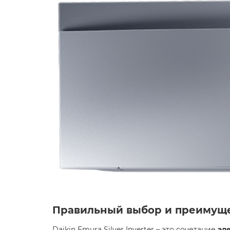
Правильный выбор и преимуще
Daikin Emura Silver Inverter – это сочетание
эл