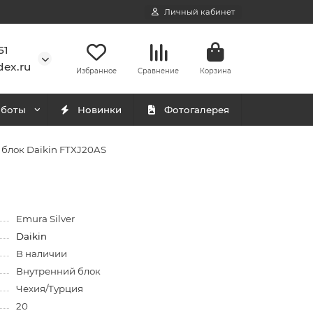
Личный кабинет
51
ex.ru
Избранное
Сравнение
Корзина
аботы
Новинки
Фотогалерея
блок Daikin FTXJ20AS
Emura Silver
Daikin
В наличии
Внутренний блок
Чехия/Турция
20