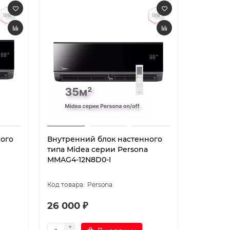
ного
Внутренний блок настенного
Внутрен
типа Midea серии Persona
типа для
MMAG4-12N8D0-I
Midea с
18N8D0-I
Persona
26 000 ₽
27 800