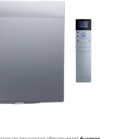
рторная технология обеспечивает
быстрое