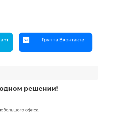
gram
Группа Вконтакте
 одном решении! ️
 небольшого офиса.