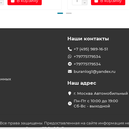
В корзину
В корзину
Наши контакты
+7 (495) 989-16-51
+79775179534
+79775179534
buranlog1@yandex.ru
анных
Наш адрес
г. Москва Автомобильный 
Пн-Пт с 10:00 до 19:00
Сб-Вс - выходной
 Все права защищены. Предоставленная на сайте информация не
ложениями Статьи 437 ГК РФ. До оплаты товара удостоверьтесь в