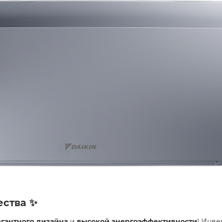
ства ✨
егантного дизайна
и
высокой энергоэффективности
! Инве