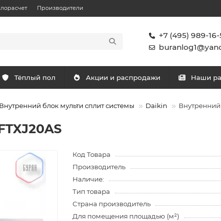
плорасчет
Производители
+7 (495) 989-16-
buranlog1@yand
Тёплый пол
Акции и распродажи
Наши р
Внутренний блок мульти сплит системы
Daikin
Внутренний 
 FTXJ20AS
Код Товара
Производитель
Наличие:
Тип товара
Страна производитель
Для помещения площадью (м²)