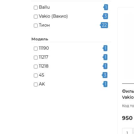
Ballu
1
Vakio (Вакио)
3
Тион
22
Модель
11190
1
11217
1
11218
1
4S
3
AK
1
Филь
AK-XXL
1
Vakio
Bio X
1
BIO X Base
1
950
Clever
1
E11
2