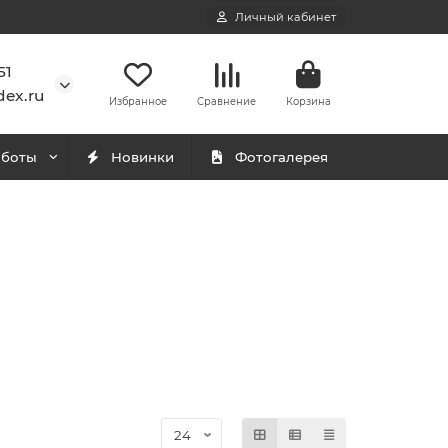
Личный кабинет
51
ex.ru
Избранное
Сравнение
Корзина
аботы
Новинки
Фотогалерея