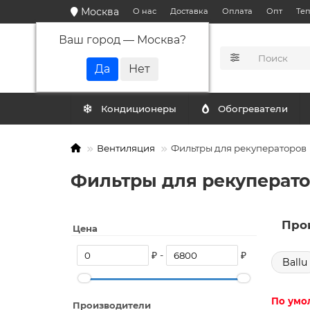
Москва
О нас
Доставка
Оплата
Опт
Те
Ваш город —
Москва
?
КАТАЛОГ
Кондиционеры
Обогреватели
Вентиляция
Фильтры для рекуператоров
Фильтры для рекуператор
Про
Цена
₽ -
₽
Ballu
По умо
Производители