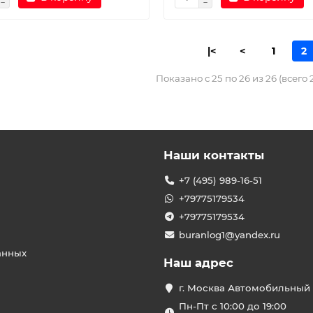
|<
<
1
2
Показано с 25 по 26 из 26 (всего 
Наши контакты
+7 (495) 989-16-51
+79775179534
+79775179534
buranlog1@yandex.ru
анных
Наш адрес
г. Москва Автомобильный 
Пн-Пт с 10:00 до 19:00