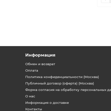
F7
3
IQ
2
Iris
1
Lite (EPA E11)
1
Lite (G4)
1
M6
1
model-7773
1
Информация
O2
1
АК-4S
1
Обмен и возврат
АК-XL
1
Оплата
Политика конфиденциальности (Москва)
Публичный договор (оферта) (Москва)
Форма согласия на обработку персональных д
О нас
Информация о доставке
Контакты