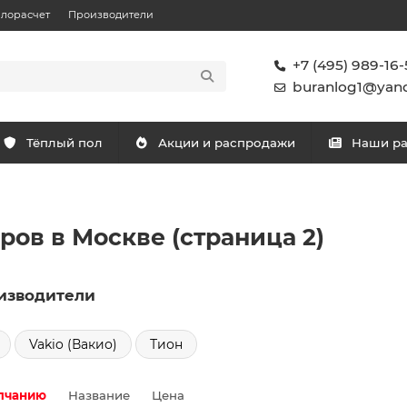
плорасчет
Производители
+7 (495) 989-16-
buranlog1@yand
Тёплый пол
Акции и распродажи
Наши р
ов в Москве (страница 2)
изводители
Vakio (Вакио)
Тион
лчанию
Название
Цена