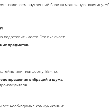
устанавливаем внутренний блок на монтажную пластину. Уб
ки
 подготовить место. Это включает:
нних предметов.
нштейны или платформу. Важно:
редотвращения вибраций и шума.
производителя.
м все необходимые коммуникации: