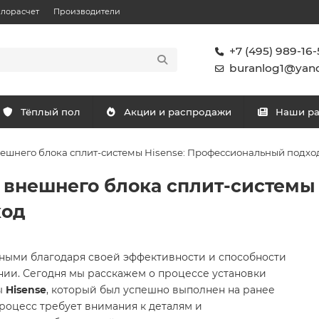
плорасчет
Производители
+7 (495) 989-16-
buranlog1@yand
Тёплый пол
Акции и распродажи
Наши р
нешнего блока сплит-системы Hisense: Профессиональный подхо
 внешнего блока сплит-системы 
ход
рными благодаря своей эффективности и способности
ии. Сегодня мы расскажем о процессе установки
ы
Hisense
, который был успешно выполнен на ранее
роцесс требует внимания к деталям и