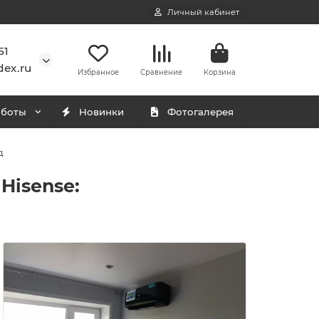
Личный кабинет
51
ex.ru
Избранное
Сравнение
Корзина
аботы
Новинки
Фотогалерея
д
Hisense: