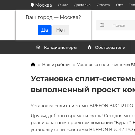
Москва
О нас
Доставка
Оплата
Опт
Те
Ваш город —
Москва
?
КАТАЛОГ
Кондиционеры
Обогреватели
Наши работы
Установка сплит-системы 
Установка сплит-систем
выполненный проект ко
Установка сплит-системы BREEON BRC-12TPO 
Друзья, доброго времени суток! Сегодня мы 
реализованным проектом компании "Буран".
установку сплит-системы BREEON BRC-12TPO 