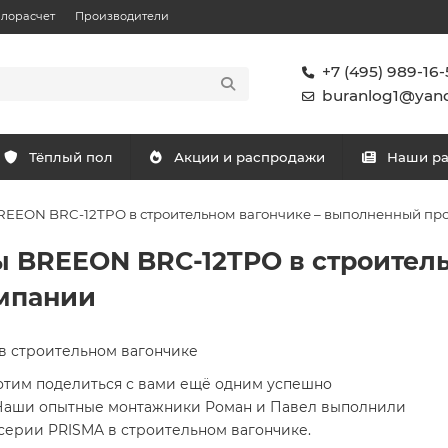
плорасчет
Производители
+7 (495) 989-16-
buranlog1@yand
Тёплый пол
Акции и распродажи
Наши р
BREEON BRC-12TPO в строительном вагончике – выполненный пр
ы BREEON BRC-12TPO в строитель
мпании
в строительном вагончике
хотим поделиться с вами ещё одним успешно
 Наши опытные монтажники Роман и Павел выполнили
серии PRISMA в строительном вагончике.