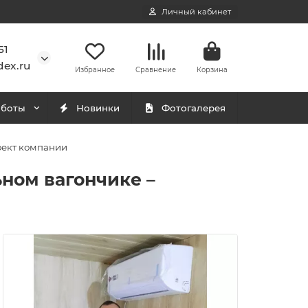
Личный кабинет
51
ex.ru
Избранное
Сравнение
Корзина
аботы
Новинки
Фотогалерея
оект компании
ном вагончике –