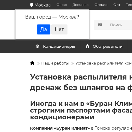
Москва
О нас
Доставка
Оплата
Опт
Те
Ваш город —
Москва
?
КАТАЛОГ
Кондиционеры
Обогреватели
Наши работы
Установка распылителя конд
Установка распылителя к
дренаж без шлангов на 
Иногда к нам в «Буран Кли
строгими паспортами фаса
кондиционерами
Компания «Буран Климат»
в Томске регулярн