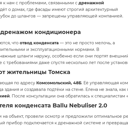
 к нам с проблемами, связанными с
дренажной
идёт о домах, где фасады имеют строгий архитектурный
трубок до шлангов — запрещены управляющей компанией.
с дренажом кондиционера
ются, что
отвод конденсата
— это не просто мелочь, а
оительными и эксплуатационными нормами. В
нажные шланги наружу, особенно если они портят внешни
е с требованиями даже спустя несколько лет после устано
от жительницы Томска
ающая по адресу
Комсомольский, 48Б
. Её управляющая ко
 здания и создавала подтёки на стене. Елена не знала, ка
нией
. После консультации она обратилась к специалистам 
ля конденсата Ballu Nebuliser 2.0
 на объект, провели осмотр и предложили оптимальное р
тный прибор подключается к дренажной системе и превраща