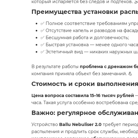
который испаряется без следов и подтёков. 🌫
Преимущества установки распыли
✅ Полное соответствие требованиям упр
✅ Отсутствие капель и разводов на фасад
✅ Бесшумная работа и долговечность;
✅ Быстрая установка — менее одного часа
✅ Эстетичный вид — никаких наружных шл
В результате работы
проблема с дренажом б
компания приняла объект без замечаний. 💪
Стоимость и сроки выполнени
Цена вопроса составила 15–16 тысяч рублей
—
часа. Такая услуга особенно востребована с
Важно: регулярное обслужива
Устройство
Ballu Nebuliser 2.0
требует период
распыления и продлить срок службы, необх