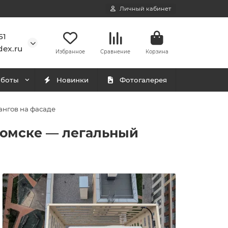
Личный кабинет
51
ex.ru
Избранное
Сравнение
Корзина
аботы
Новинки
Фотогалерея
ангов на фасаде
 Томске — легальный