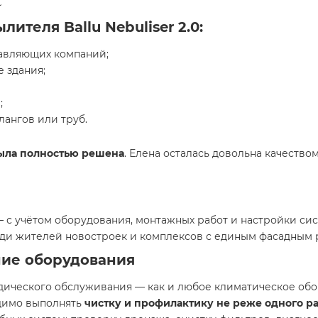
️
теля Ballu Nebuliser 2.0:
авляющих компаний;
е здания;
;
ангов или труб.
ыла полностью решена
. Елена осталась довольна качество
я
 с учётом оборудования, монтажных работ и настройки си
реди жителей новостроек и комплексов с единым фасадным
ние оборудования
ического обслуживания — как и любое климатическое обо
одимо выполнять
чистку и профилактику не реже одного ра