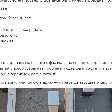
ных систем: проверку дренажа, очистку фильтров, диагнос
ат»
том более 10 лет;
гарантия на все работы;
од ключ»;
ешения.
рать дренажные шланги с фасада — не спешите переживать
ный способ устранить проблему подтёков и сохранить эс
 и с гарантией результата. 🌟
 установку или консультацию — и навсегда забудьте о каплях