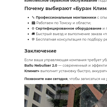
комплексное сервисное обслуживание
подоб
Почему выбирают «Буран Клим
🔧
Профессиональные монтажники
с опы
🏙️ Работаем по Томску и области;
⚙️
Сертифицированное оборудование
и 
🚚 Быстрый выезд и выполнение заказа «п
💬 Бесплатная консультация по подбору р
Заключение
Если ваша управляющая компания требует уб
Ballu Nebuliser 2.0
— современный и эффектив
Климат»
выполнит установку быстро, аккуратно
Позвоните нам сегодня
, чтобы записаться на