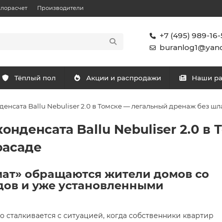
плорасчет
Производители
+7 (495) 989-16-
buranlog1@yand
Тёплый пол
Акции и распродажи
Наши р
енсата Ballu Nebuliser 2.0 в Томске — легальный дренаж без шл
онденсата Ballu Nebuliser 2.0 в
фасаде
мат» обращаются жители домов со
дов и уже установленными
о сталкивается с ситуацией, когда собственники квартир