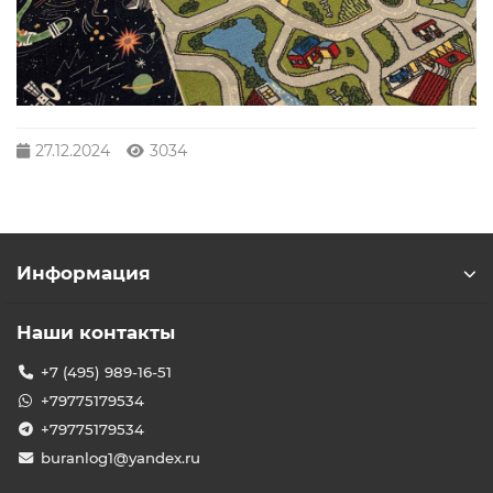
27.12.2024
3034
Информация
Наши контакты
+7 (495) 989-16-51
+79775179534
+79775179534
buranlog1@yandex.ru