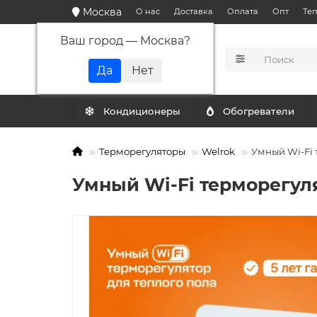
Москва
О нас
Доставка
Оплата
Опт
Те
Ваш город —
Москва
?
КАТАЛОГ
Кондиционеры
Обогреватели
Терморегуляторы
Welrok
Умный Wi-Fi 
Умный Wi-Fi терморегуля