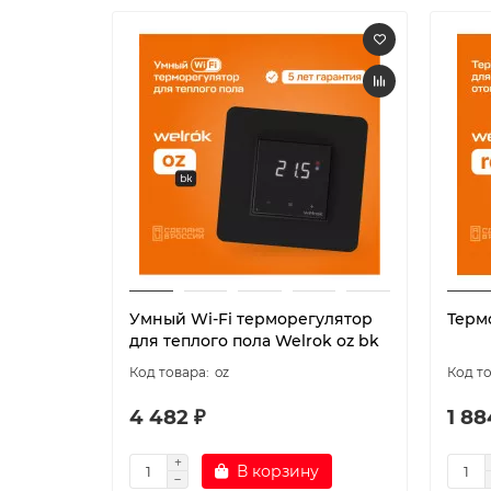
Умный Wi-Fi терморегулятор
Терм
для теплого пола Welrok oz bk
oz
4 482 ₽
1 88
В корзину