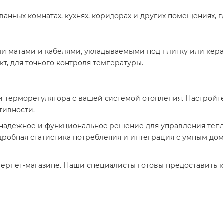
 ванных комнатах, кухнях, коридорах и других помещениях, 
и матами и кабелями, укладываемыми под плитку или кер
т, для точного контроля температуры.​
и терморегулятора с вашей системой отопления. Настройт
ивности.​
о надёжное и функциональное решение для управления тё
дробная статистика потребления и интеграция с умным до
тернет-магазине. Наши специалисты готовы предоставить 