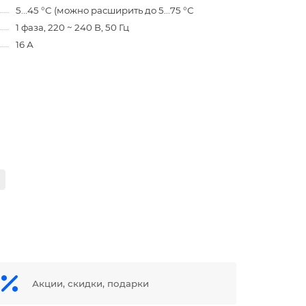
5...45 °С (можно расширить до 5...75 °С
1 фаза, 220 ~ 240 В, 50 Гц
16 А
Акции, скидки, подарки