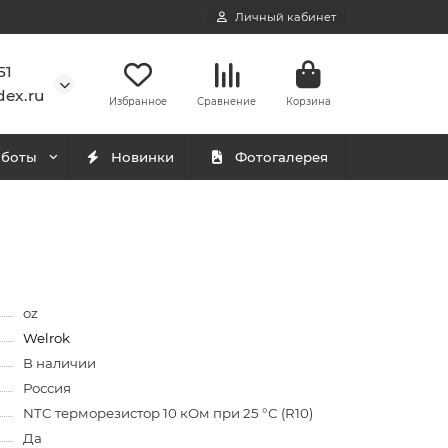
Личный кабинет
51
ex.ru
Избранное
Сравнение
Корзина
аботы
Новинки
Фотогалерея
oz
Welrok
В наличии
Россия
NTC терморезистор 10 кОм при 25 °С (R10)
Да