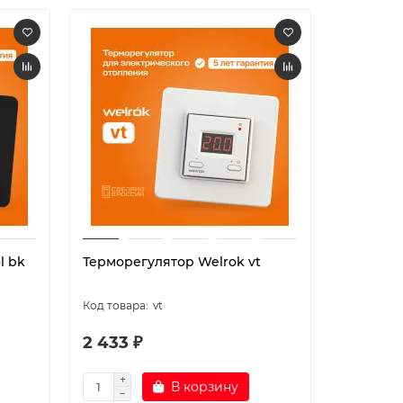
l bk
Терморегулятор Welrok vt
Терморег
vt
2 433 ₽
2 534 
В корзину