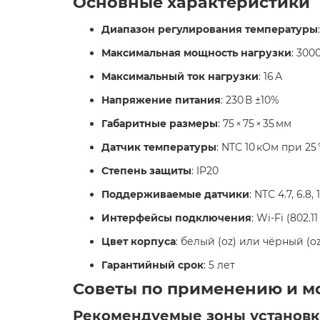
Основные характеристики
Диапазон регулирования температуры
Максимальная мощность нагрузки
: 300
Максимальный ток нагрузки
: 16 А
Напряжение питания
: 230 В ±10%
Габаритные размеры
: 75 × 75 × 35 мм
Датчик температуры
: NTC 10 кОм при 2
Степень защиты
: IP20
Поддерживаемые датчики
: NTC 4.7, 6.8,
Интерфейсы подключения
: Wi-Fi (802.1
Цвет корпуса
: белый (oz) или чёрный (oz
Гарантийный срок
: 5 лет​
Советы по применению и м
Рекомендуемые зоны установ