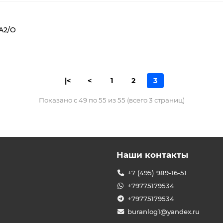
A2/O
|<
<
1
2
3
Показано с 49 по 55 из 55 (всего 3 страниц)
Наши контакты
+7 (495) 989-16-51
+79775179534
+79775179534
buranlog1@yandex.ru