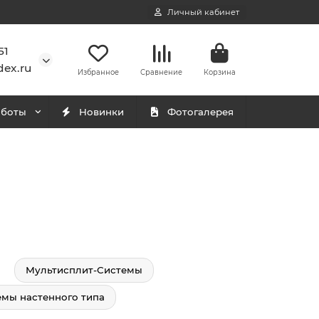
Личный кабинет
51
ex.ru
Избранное
Сравнение
Корзина
аботы
Новинки
Фотогалерея
Мультисплит-Системы
емы настенного типа