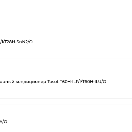
/I/T28H-SnN2/O
рный кондиционер Tosot T60H-ILF/I/T60H-ILU/O
A/O