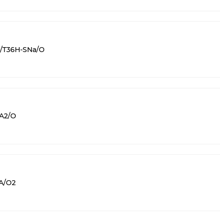
I/T36H-SNa/O
A2/O
A/O2