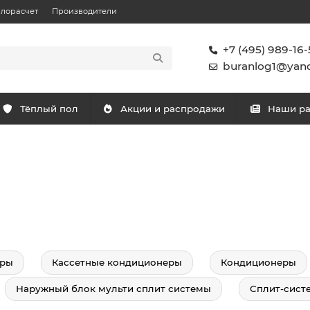
плорасчет
Производители
+7 (495) 989-16-
buranlog1@yand
Тёплый пол
Акции и распродажи
Наши р
еры
Кассетные кондиционеры
Кондиционеры
Наружный блок мульти сплит системы
Сплит-сист