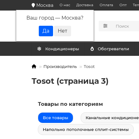
Москва
О нас
Доставка
Оплата
Опт
Те
Ваш город —
Москва
?
КАТАЛОГ
Кондиционеры
Обогреватели
Производитель
Tosot
Tosot (страница 3)
Товары по категориям
Все товары
Канальные кондицион
Напольно потолочные сплит-системы