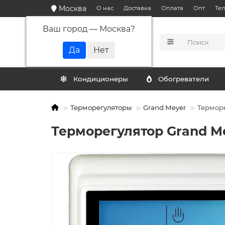
Москва
О нас
Доставка
Оплата
Опт
Те
Ваш город —
Москва
?
КАТАЛОГ
Кондиционеры
Обогреватели
Терморегуляторы
Grand Meyer
Терморе
Терморегулятор Grand M