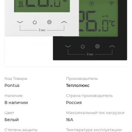
Код Товара
Производитель
Pontus
Теплолюкс
Наличие:
Страна производитель
В наличии
Россия
Цвет
Максимальный ток нагрузки
Белый
16А
Степень защиты
Температура эксплуатации