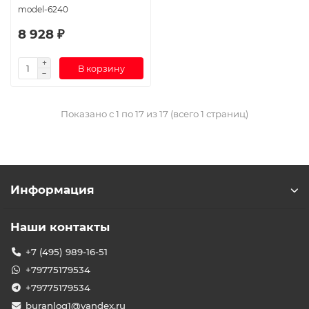
model-6240
8 928 ₽
В корзину
Показано с 1 по 17 из 17 (всего 1 страниц)
Информация
Наши контакты
+7 (495) 989-16-51
+79775179534
+79775179534
buranlog1@yandex.ru