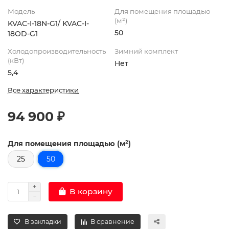
Модель
Для помещения площадью
(м²)
KVAC-I-18N-G1/ KVAC-I-
50
18OD-G1
Холодопроизводительность
Зимний комплект
(кВт)
Нет
5,4
Все характеристики
94 900 ₽
Для помещения площадью (м²)
25
50
В корзину
В закладки
В сравнение