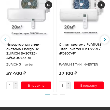
Инверторная сплит-
Сплит-система FeRRUM
система Energolux
Titan inverter iFIS07VR1 /
ZURICH SAS07Z5-
iFOS07VR1
AI/SAU07Z5-AI
ZURICH 5 Inverter
FeRRUM TITAN INVERTER
37 400 ₽
37 100 ₽
В корзину
В корзину