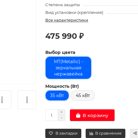
Степень защиты
Вид установки (крепления)
Все характеристики
475 990 ₽
Выбор цвета
MT(Metallic) -
зеркальная
нержавейка
Мощность (Вт)
35 кВт
45 кВт
В корзину
В закладки
В сравнение