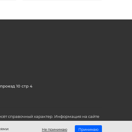
проезд 10 стр 4
сёт справочный характер. Информация на сайте
о всех для вас важных характеристиках в товаре
иями
Не принимаю
Принимаю