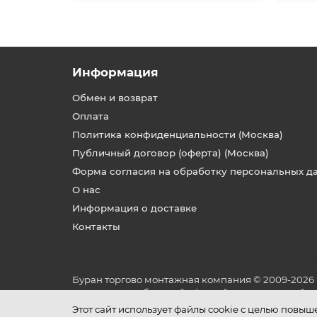
Информация
Обмен и возврат
Оплата
Политика конфиденциальности (Москва)
Публичный договор (оферта) (Москва)
Форма согласия на обработку персональных д
О нас
Информация о доставке
Контакты
Буран торгово монтажная компания © 2009-2026
не является публичной офертой, определяемой по
и условиях его эксплуатации.
Этот сайт использует файлы cookie с целью повы