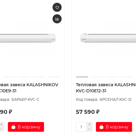
овая завеса KALASHNIKOV
Тепловая завеса KALASHN
10E9-31
KVC-D10E12-31
БАРЬЕР KVC-C
АРСЕНАЛ KVC-D
90 ₽
57 590 ₽
В корзину
В корзину