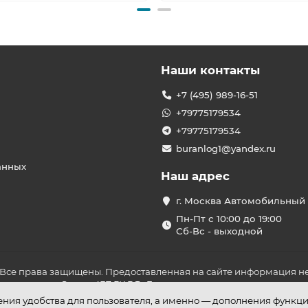
Наши контакты
+7 (495) 989-16-51
+79775179534
+79775179534
buranlog1@yandex.ru
анных
Наш адрес
г. Москва Автомобильный 
Пн-Пт с 10:00 до 19:00
Сб-Вс - выходной
 Все права защищены. Предоставленная на сайте информация не
ложениями Статьи 437 ГК РФ. До оплаты товара удостоверьтесь в
шения удобства для пользователя, а именно — дополнения функц