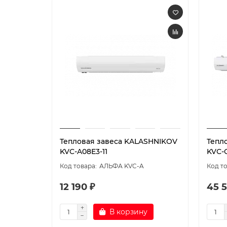
Тепловая завеса KALASHNIKOV
Тепл
KVC-A08E3-11
KVС-C
АЛЬФА KVC-A
12 190 ₽
45 5
В корзину