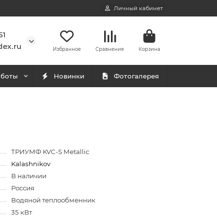
Личный кабинет
51
ex.ru
Избранное
Сравнение
Корзина
аботы
Новинки
Фотогалерея
ТРИУМФ KVC-S Metallic
Kalashnikov
В наличии
Россия
Водяной теплообменник
35 кВт