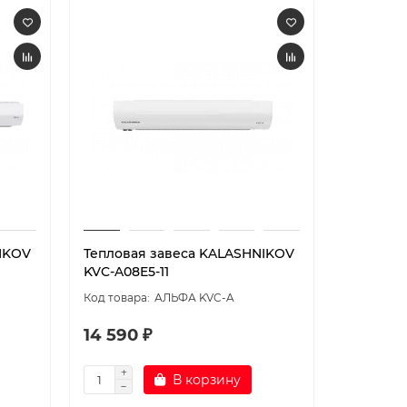
IKOV
Тепловая завеса KALASHNIKOV
Теплова
KVC-A08E5-11
KVC-S22W
АЛЬФА KVC-A
14 590 ₽
545 99
В корзину