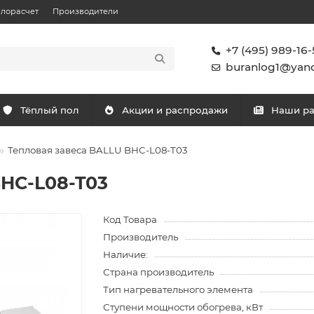
плорасчет
Производители
+7 (495) 989-16-
buranlog1@yand
Тёплый пол
Акции и распродажи
Наши р
Тепловая завеса BALLU BHC-L08-T03
BHC-L08-T03
Код Товара
Производитель
Наличие:
Страна производитель
Тип нагревательного элемента
Ступени мощности обогрева, кВт