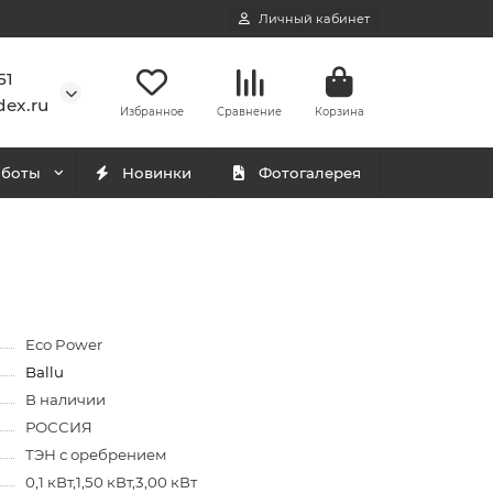
Личный кабинет
51
ex.ru
Избранное
Сравнение
Корзина
аботы
Новинки
Фотогалерея
Eco Power
Ballu
В наличии
РОССИЯ
ТЭН с оребрением
0,1 кВт,1,50 кВт,3,00 кВт