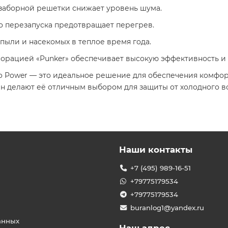
заборной решетки снижает уровень шума.
о перезапуска предотвращает перегрев.
пыли и насекомых в теплое время года.
орацией «Punker» обеспечивает высокую эффективность и 
co Power — это идеальное решение для обеспечения комфо
н делают её отличным выбором для защиты от холодного воз
Наши контакты
+7 (495) 989-16-51
+79775179534
+79775179534
buranlog1@yandex.ru
анных