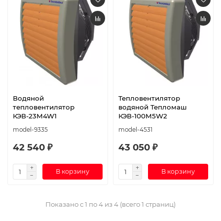
Водяной
Тепловентилятор
тепловентилятор
водяной Тепломаш
КЭВ-23M4W1
КЭВ-100M5W2
model-9335
model-4531
42 540 ₽
43 050 ₽
В корзину
В корзину
Показано с 1 по 4 из 4 (всего 1 страниц)