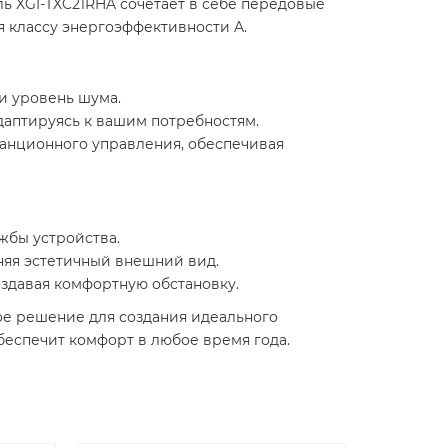
 XGI-TXC21RHA сочетает в себе передовые
я классу энергоэффективности A.
 и уровень шума.
аптируясь к вашим потребностям. ​
танционного управления, обеспечивая
бы устройства. ​
яя эстетичный внешний вид. ​
оздавая комфортную обстановку.
ое решение для создания идеального
спечит комфорт в любое время года. ​