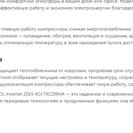
ю комфортной атмосферы в вашем доме или офисе. Модель
 эффективную работу и экономию электроэнергии благодар
т плавную работу компрессора, снижая энергопотребление
режима — охлаждение, обогрев, вентиляция и осушение, ад
ть оптимальную температуру в зоне нахождения пульта дис
а
защищает теплообменники от коррозии, продлевая срок служ
еткой отображает текущие настройки и температуру, сохран
 шумоизоляция компрессора обеспечивает тихую работу, с
 Inverter 2024 XGI-TXC21RHA — это надежное и современн
 передовым технологиям и продуманным функциям, она обе