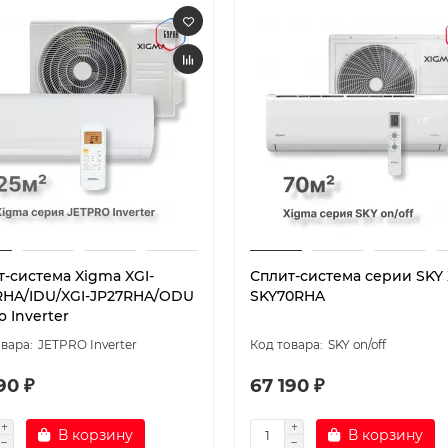
т-система Xigma XGI-
Сплит-система серии SKY 
RHA/IDU/XGI-JP27RHA/ODU
SKY70RHA
o Inverter
JETPRO Inverter
SKY on/off
90 ₽
67 190 ₽
В корзину
В корзину