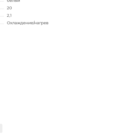
белый
20
2,1
Охлаждение/нагрев