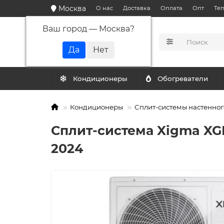
Москва
О нас
Доставка
Оплата
Опт
Те
Ваш город —
Москва
?
КАТАЛОГ
Кондиционеры
Обогреватели
Кондиционеры
Сплит-системы настенног
Сплит-система Xigma XGI
2024