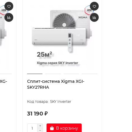
XG-
Сплит-система Xigma XGI-
Сплит-с
SKY27RHA
JP21RHA
Jetpro
SKY Inverter
31 190 ₽
23 490
В корзину