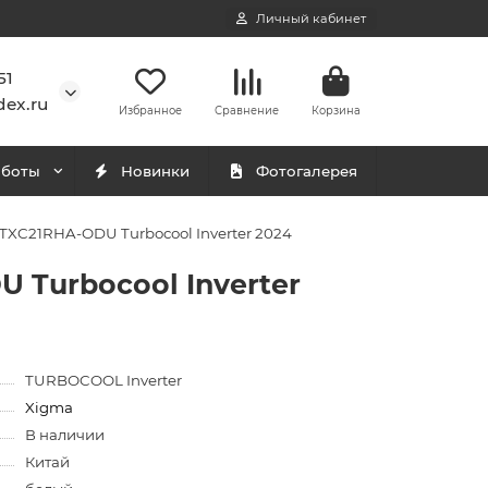
Личный кабинет
51
ex.ru
Избранное
Сравнение
Корзина
аботы
Новинки
Фотогалерея
TXC21RHA-ODU Turbocool Inverter 2024
 Turbocool Inverter
TURBOCOOL Inverter
Xigma
В наличии
Китай