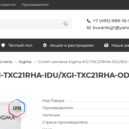
плорасчет
Производители
+7 (495) 989-16-
buranlog1@yand
Тёплый пол
Акции и распродажи
Наши р
о типа
Xigma
Сплит-система Xigma XGI-TXC21RHA-IDU/XGI-
-TXC21RHA-IDU/XGI-TXC21RHA-ODU
Код Товара
Производитель
Наличие:
Страна производитель