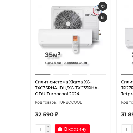
Сплит-система Xigma XG-
Спли
TXC35RHA-IDU/XG-TXC35RHA-
JP27
ODU Turbocool 2024
Jetpr
TURBOCOOL
32 590 ₽
31 8
В корзину