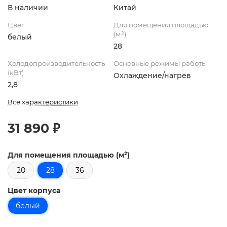
В наличии
Китай
Цвет
Для помещения площадью
(м²)
белый
28
Холодопроизводительность
Основные режимы работы
(кВт)
Охлаждение/нагрев
2,8
Все характеристики
31 890 ₽
Для помещения площадью (м²)
20
28
36
Цвет корпуса
белый