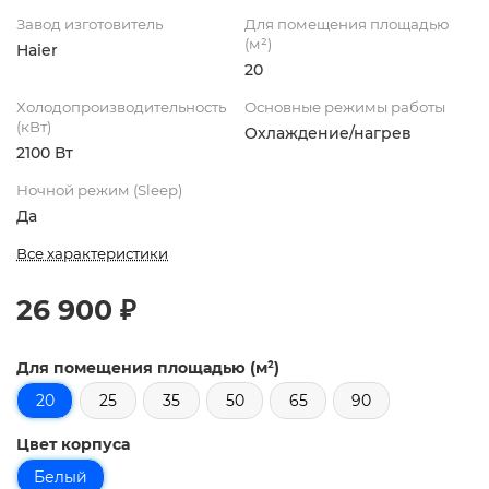
Завод изготовитель
Для помещения площадью
(м²)
Haier
20
Холодопроизводительность
Основные режимы работы
(кВт)
Охлаждение/нагрев
2100 Вт
Ночной режим (Sleep)
Да
Все характеристики
26 900 ₽
Для помещения площадью (м²)
20
25
35
50
65
90
Цвет корпуса
Белый