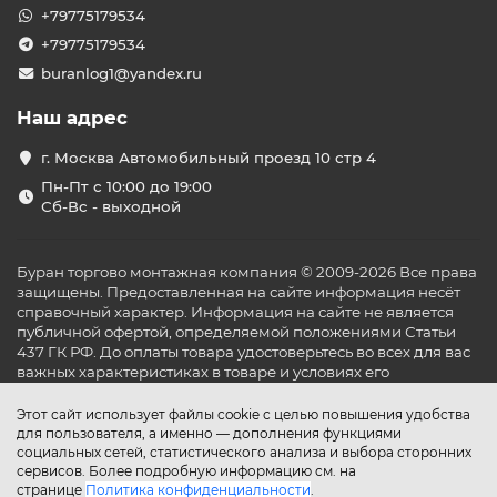
+79775179534
+79775179534
buranlog1@yandex.ru
Наш адрес
г. Москва Автомобильный проезд 10 стр 4
Пн-Пт с 10:00 до 19:00
Сб-Вс - выходной
Буран торгово монтажная компания © 2009-2026 Все права
защищены. Предоставленная на сайте информация несёт
справочный характер. Информация на сайте не является
публичной офертой, определяемой положениями Статьи
437 ГК РФ. До оплаты товара удостоверьтесь во всех для вас
важных характеристиках в товаре и условиях его
эксплуатации.
Этот сайт использует файлы cookie с целью повышения удобства
для пользователя, а именно — дополнения функциями
социальных сетей, статистического анализа и выбора сторонних
сервисов. Более подробную информацию см. на
странице
Политика конфиденциальности
.