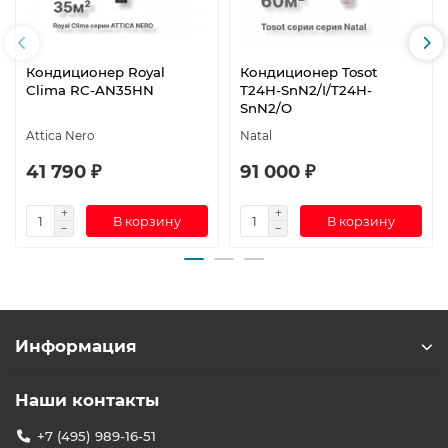
Кондиционер Royal
Кондиционер Tosot
Clima RC-AN35HN
T24H-SnN2/I/T24H-
SnN2/O
Attica Nero
Natal
41 790 ₽
91 000 ₽
В корзину
В корзину
Информация
Наши контакты
+7 (495) 989-16-51