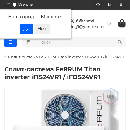
Москва
Ваш город —
Москва
?
+7 (495) 989-16-51
buranlog1@yandex.ru
m
Сплит-система FeRRUM Titan inverter iFIS24VR1 / iFOS24VR1
Сплит-система FeRRUM Titan
inverter iFIS24VR1 / iFOS24VR1