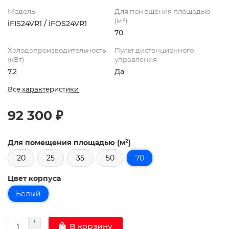
Модель
Для помещения площадью
(м²)
iFIS24VR1 / iFOS24VR1
70
Холодопроизводительность
Пульт дистанционного
(кВт)
управления
7,2
Да
Все характеристики
92 300 ₽
Для помещения площадью (м²)
20
25
35
50
70
Цвет корпуса
Белый
В корзину