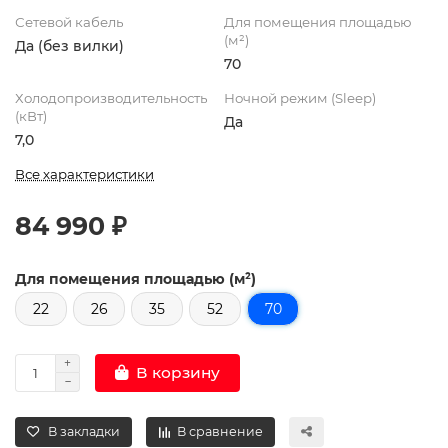
Сетевой кабель
Для помещения площадью
(м²)
Да (без вилки)
70
Холодопроизводительность
Ночной режим (Sleep)
(кВт)
Да
7,0
Все характеристики
84 990 ₽
Для помещения площадью (м²)
22
26
35
52
70
В корзину
В закладки
В сравнение