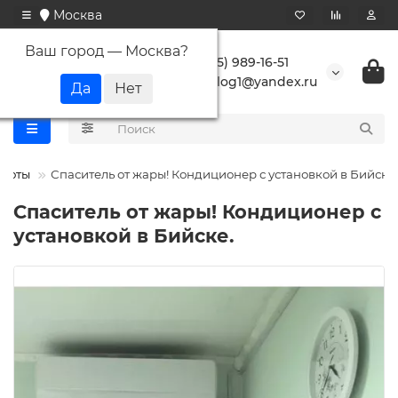
Москва
Ваш город —
Москва
?
+7 (495) 989-16-51
buranlog1@yandex.ru
аботы
Спаситель от жары! Кондиционер с установкой в Бийске.
Спаситель от жары! Кондиционер с
установкой в Бийске.