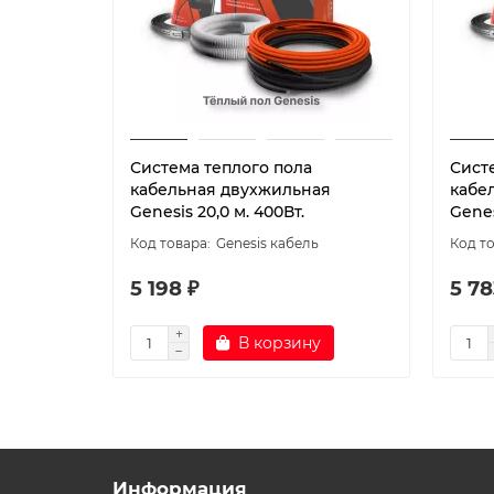
Система теплого пола
Сист
кабельная двухжильная
кабе
Genesis 20,0 м. 400Вт.
Genes
Genesis кабель
5 198 ₽
5 78
В корзину
Информация