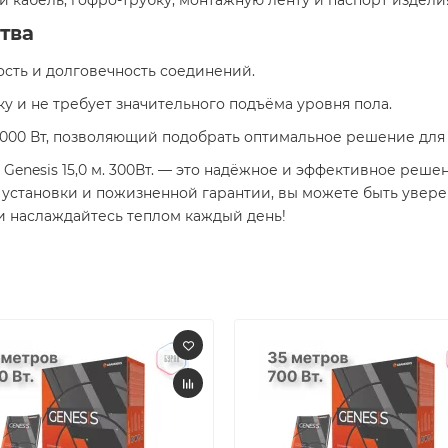
й кабель, гофро-трубку, монтажную ленту и паспорт издели
тва
ость и долговечность соединений.
дку и не требует значительного подъёма уровня пола.
о 2000 Вт, позволяющий подобрать оптимальное решение дл
Genesis 15,0 м. 300Вт. — это надёжное и эффективное реше
е установки и пожизненной гарантии, вы можете быть увер
и наслаждайтесь теплом каждый день!