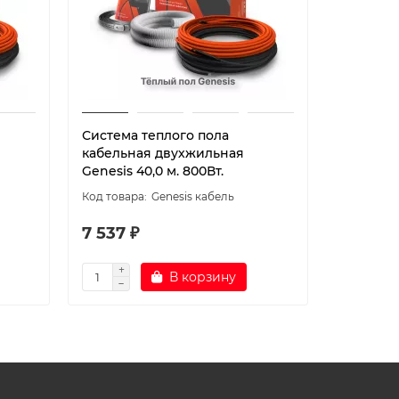
Система теплого пола
Система 
кабельная двухжильная
кабельн
Genesis 40,0 м. 800Вт.
Genesis 5
Genesis кабель
7 537 ₽
8 706 
В корзину