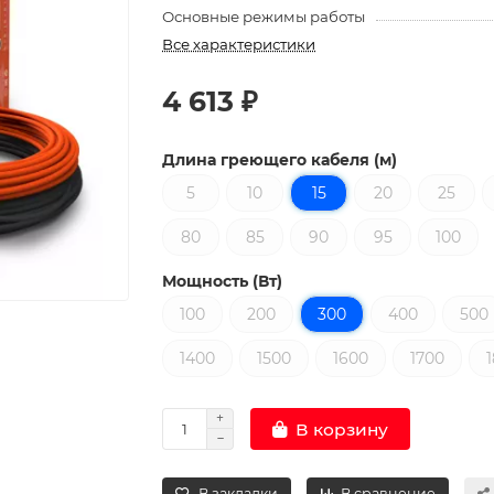
Основные режимы работы
Все характеристики
4 613 ₽
Длина греющего кабеля (м)
5
10
15
20
25
80
85
90
95
100
Мощность (Вт)
100
200
300
400
500
1400
1500
1600
1700
В корзину
В закладки
В сравнение