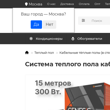
Москва
О нас
Доставка
Оплата
Опт
Те
Ваш город —
Москва
?
КАТАЛОГ
Кондиционеры
Обогреватели
Теплый пол
Кабельные тёплые полы (в стя
Система теплого пола каб