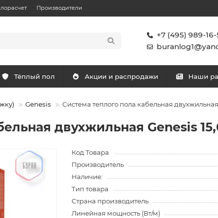
плорасчет
Производители
+7 (495) 989-16-
buranlog1@yand
Тёплый пол
Акции и распродажи
Наши р
жку)
Genesis
Система теплого пола кабельная двухжильная G
ельная двухжильная Genesis 15,0
Код Товара
Производитель
Наличие:
Тип товара
Страна производитель
Линейная мощность (Вт/м)