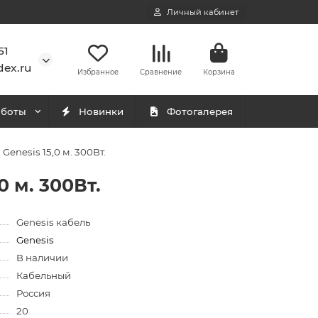
Личный кабинет
51
ex.ru
Избранное
Сравнение
Корзина
аботы
Новинки
Фотогалерея
enesis 15,0 м. 300Вт.
 м. 300Вт.
Genesis кабель
Genesis
В наличии
Кабельный
Россия
20