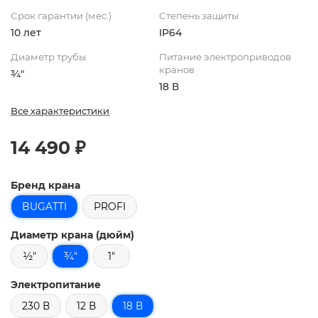
Срок гарантии (мес.)
Степень защиты
10 лет
IP64
Диаметр трубы
Питание электроприводов
кранов
¾"
18 В
Все характеристики
14 490 ₽
Бренд крана
BUGATTI
PROFI
Диаметр крана (дюйм)
½"
¾"
1"
Электропитание
230 В
12 В
18 В