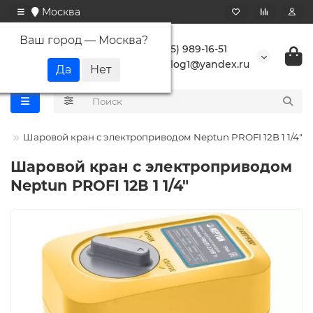
Москва
Ваш город —
Москва
?
+7 (495) 989-16-51
buranlog1@yandex.ru
un
Шаровой кран с электроприводом Neptun PROFI 12В 1 1/4"
Шаровой кран с электроприводом
Neptun PROFI 12В 1 1/4"