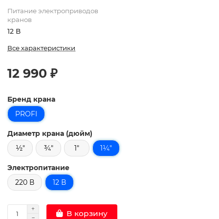
Питание электроприводов
кранов
12 В
Все характеристики
12 990 ₽
Бренд крана
PROFI
Диаметр крана (дюйм)
½"
¾"
1"
1¼"
Электропитание
220 В
12 В
В корзину