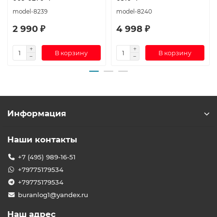
model-8239
model-8240
2 990 ₽
4 998 ₽
В корзину
В корзину
Информация
Наши контакты
+7 (495) 989-16-51
+79775179534
+79775179534
buranlog1@yandex.ru
Наш адрес