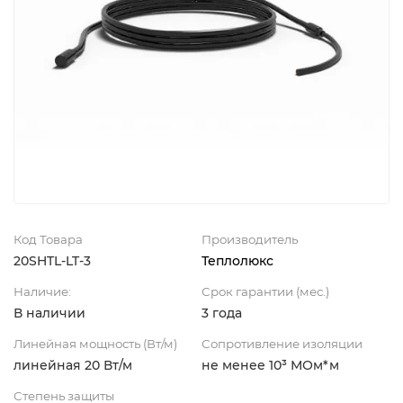
Код Товара
Производитель
20SHTL-LT-3
Теплолюкс
Наличие:
Срок гарантии (мес.)
В наличии
3 года
Линейная мощность (Вт/м)
Сопротивление изоляции
линейная 20 Вт/м
не менее 10³ МОм*м
Степень защиты