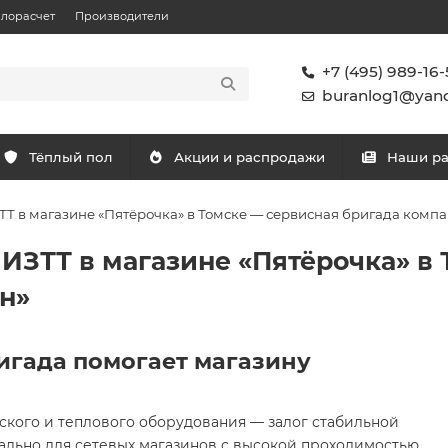
плорасчет
Производители
+7 (495) 989-16-
buranlog1@yand
Тёплый пол
Акции и распродажи
Наши р
ТТ в магазине «Пятёрочка» в Томске — сервисная бригада комп
 ИЗТТ в магазине «Пятёрочка» в
н»
игада помогает магазину
кого и теплового оборудования — залог стабильной
уально для сетевых магазинов с высокой проходимостью,