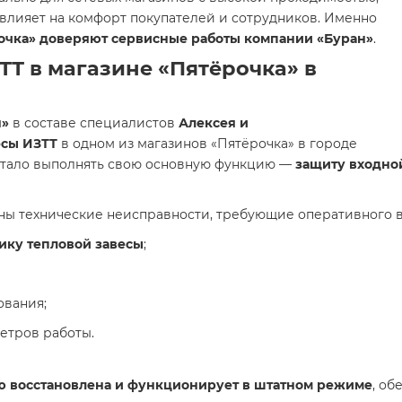
влияет на комфорт покупателей и сотрудников. Именно
очка» доверяют сервисные работы компании «Буран»
.
ТТ в магазине «Пятёрочка» в
н»
в составе специалистов
Алексея и
есы ИЗТТ
в одном из магазинов «Пятёрочка» в городе
стало выполнять свою основную функцию —
защиту входной
ны технические неисправности, требующие оперативного 
ику тепловой завесы
;
ования;
етров работы.
ью восстановлена и функционирует в штатном режиме
, об