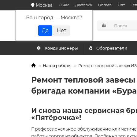
Москва
О нас
Доставка
Оплата
Опт
Те
Ваш город —
Москва
?
КАТАЛОГ
Кондиционеры
Обогреватели
Наши работы
Ремонт тепловой завесы ИЗ
Ремонт тепловой завесы
бригада компании «Бура
И снова наша сервисная бр
«Пятёрочка»!
Профессиональное обслуживание климатичес
работы торговых объектов. Особенно это акт