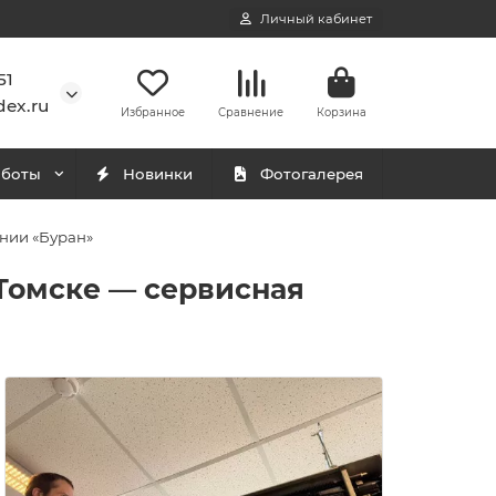
Личный кабинет
51
ex.ru
Избранное
Сравнение
Корзина
аботы
Новинки
Фотогалерея
ании «Буран»
 Томске — сервисная