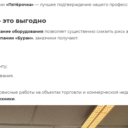
ами
«Пятёрочка»
— лучшее подтверждение нашего професси
 это выгодно
ание оборудования
позволяет существенно снизить риск 
мпании «Буран»
, заказчики получают:
нту;
вания.
рвисные работы на объектах торговли и коммерческой нед
ехники
.