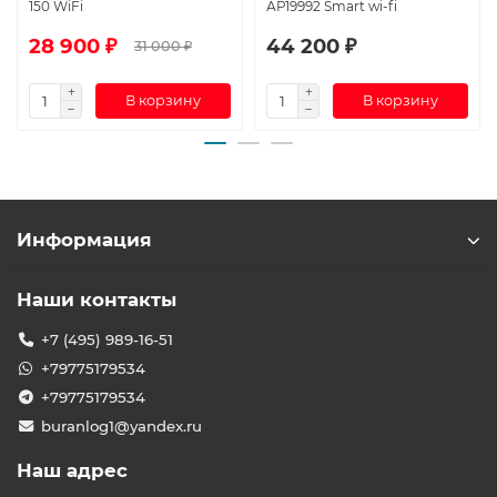
150 WiFi
АР19992 Smart wi-fi
28 900 ₽
44 200 ₽
31 000 ₽
В корзину
В корзину
Информация
Наши контакты
+7 (495) 989-16-51
+79775179534
+79775179534
buranlog1@yandex.ru
Наш адрес