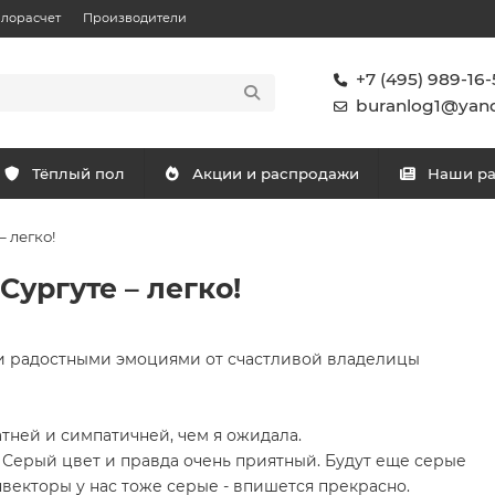
плорасчет
Производители
+7 (495) 989-16-
buranlog1@yand
Тёплый пол
Акции и распродажи
Наши р
– легко!
Сургуте – легко!
 и радостными эмоциями от счастливой владелицы
атней и симпатичней, чем я ожидала.
 Серый цвет и правда очень приятный. Будут еще серые
нвекторы у нас тоже серые - впишется прекрасно.