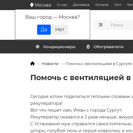
Москва
О нас
Доставка
Оплата
Опт
Те
Ваш город —
Москва
?
КАТАЛОГ
Кондиционеры
Обогреватели
Новости
Помочь с вентиляцией в Сургуте 
Помочь с вентиляцией в 
Сегодня хотим поделиться теплыми словами
рекуператора!
Вот что пишет нам, Иман с города Сургут:
Рекуператор оказался в 2 раза меньше, аккур
С Установкой муж справился самостоятельно.
шторы, голубой тюль и серый ковролин, и ко