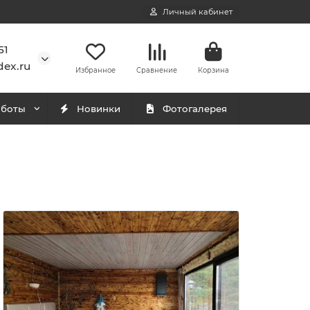
Личный кабинет
51
ex.ru
Избранное
Сравнение
Корзина
аботы
Новинки
Фотогалерея