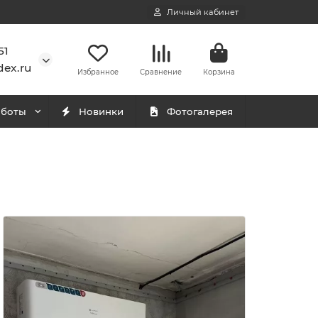
Личный кабинет
51
ex.ru
Избранное
Сравнение
Корзина
аботы
Новинки
Фотогалерея