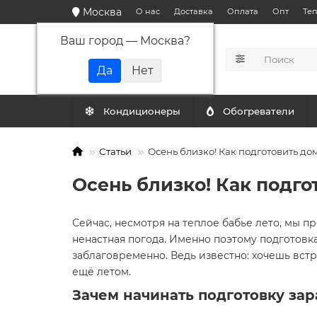
Москва
О нас
Доставка
Оплата
Опт
Те
Ваш город —
Москва
?
КАТАЛОГ
Кондиционеры
Обогреватели
Статьи
Осень близко! Как подготовить до
Осень близко! Как подго
Сейчас, несмотря на теплое бабье лето, мы п
ненастная погода. Именно поэтому подготовк
заблаговременно. Ведь известно: хочешь вст
ещё летом.
Зачем начинать подготовку за