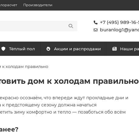
плорасчет
Производители
+7 (495) 989-16-
buranlog1@yand
Тёплый пол
Акции и распродажи
Наши р
м к холодам правильно
товить дом к холодам правильно
рекрасно осознаём, что впереди ждут прохладные дни и
а к предстоящему сезону должна начаться
ретить зиму комфортно и тепло — позаботься обо всём
ранее?