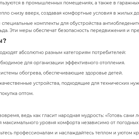
ьзуются в промышленных помещениях, а также в гаражных 
пло снизу вверх, создавая комфортные условия в жилых до
и специальные комплекты для обустройства антиобледенит
льда. Эти меры обеспечат безопасность передвижения и п
ы?
одходят абсолютно разным категориям потребителей:
обходимое для организации эффективного отопления.
системы обогрева, обеспечивающие здоровье детей.
ачественные устройства, подходящие для технических нуж
окупка оптом.
время, ведь как гласит народная мудрость: «Готовь сани л
 максимального уровня комфорта независимо от погодных
ерьтесь профессионалам и наслаждайтесь теплом и уютом кр