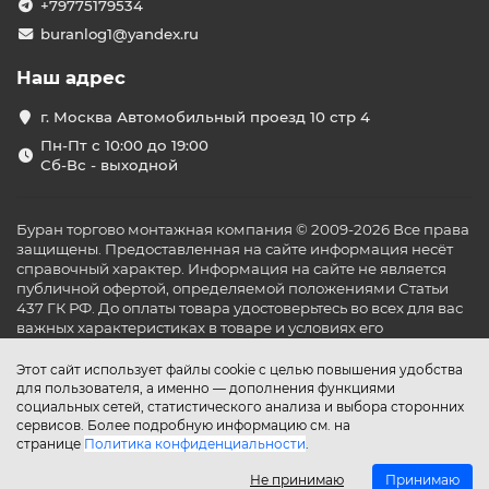
Уличная прочность
: приборы выполнены из
+79775179534
материалов, стойких к погодным воздействиям
buranlog1@yandex.ru
(влага, пыль, ветер); многие модели имеют класс
защиты IP34 и выше, что позволяет безопасно
Наш адрес
использовать их на открытом воздухе.
г. Москва Автомобильный проезд 10 стр 4
Разнообразие моделей
: доступны напольные
(стоечные) газовые обогреватели для больших
Пн-Пт с 10:00 до 19:00
пространств и электрические подвесные либо
Сб-Вс - выходной
настенные ИК-панели для локального обогрева –
можно подобрать оптимальный вариант под
любые нужды.
Буран торгово монтажная компания © 2009-2026 Все права
защищены. Предоставленная на сайте информация несёт
Купите уличный инфракрасный обогреватель в нашем
справочный характер. Информация на сайте не является
интернет-магазине и наслаждайтесь теплом под
публичной офертой, определяемой положениями Статьи
открытым небом в любое время года.
437 ГК РФ. До оплаты товара удостоверьтесь во всех для вас
важных характеристиках в товаре и условиях его
эксплуатации.
Этот сайт использует файлы cookie с целью повышения удобства
для пользователя, а именно — дополнения функциями
социальных сетей, статистического анализа и выбора сторонних
сервисов. Более подробную информацию см. на
странице
Политика конфиденциальности
.
Не принимаю
Принимаю