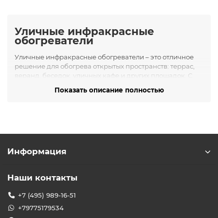
Уличные инфракрасные
обогреватели
Уличные инфракрасные обогреватели – это отличное
решение для обогрева открытых пространств: террас,
веранд, беседок, уличных кафе и других площадок. С
такими обогревателями вы сможете комфортно
Показать описание полностью
проводить время на свежем воздухе даже поздней
осенью или зимой. Инфракрасное тепло действует
направленно, согревая людей и предметы, не
растрачивая энергию на бесполезный прогрев воздуха.
Комфорт в любую погоду
: прибор позволяет
удлинить сезон использования террасы или
Информация
летней площадки, обеспечивая уютное тепло при
пониженных температурах на улице.
Наши контакты
Эффективный обогрев
: инфракрасные лучи не
рассеиваются ветром так сильно, как горячий
+7 (495) 989-16-51
воздух от конвекторов, поэтому тепло ощущается
непосредственно и сразу.
+79775179534