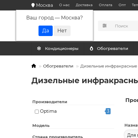
Москва
О нас
Доставка
Оплата
Опт
Те
Ваш город —
Москва
?
КАТАЛОГ
Кондиционеры
Обогреватели
Обогреватели
Дизельные инфракрасные 
Дизельные инфракрасны
Про
Производители
Optima
3
Назна
Модель
Для 
Страна производитель