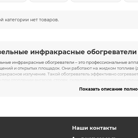
ой категории нет товаров.
зельные инфракрасные обогреватели
ьные инфракрасные обогреватели – это профессиональные аппа
ений и открытых площадок. Они работают на жидком топливе (д
ракрасное излучение. Такой обогреватель эффективно согревает 
 при отоплении ангаров, строек, складов или организации улич
Мощный обогрев
: дизельный ИК-обогреватель способен быстро
Показать описание полн
обеспечивая комфорт даже в неотапливаемых или промышлен
Автономность и выгода
: практически не требует электропитани
доступном топливе; одной заправки хватает на долгие часы обог
использовании.
Минимум шума и запаха
: современные модели сжигают топлив
Наши контакты
тихо, не создавая сильного шума и не отвлекая от работы или отд