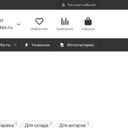
Личный кабинет
51
ex.ru
Избранное
Сравнение
Корзина
аботы
Новинки
Фотогалерея
3
3
3
гаража
Для склада
Для ангаров