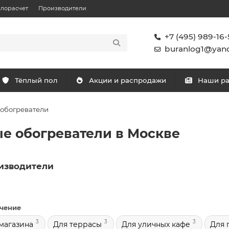
плорасчет
Производители
+7 (495) 989-16-
buranlog1@yand
Тёплый пол
Акции и распродажи
Наши р
обогреватели
е обогреватели в Москве
изводители
чение
3
3
3
магазина
Для террасы
Для уличных кафе
Для 