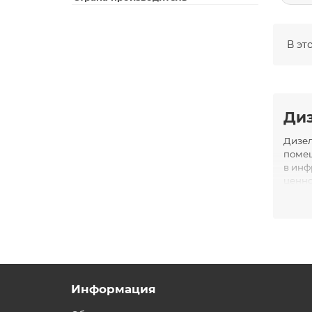
В эт
Ди
Дизел
помещ
в инф
ценно
Информация