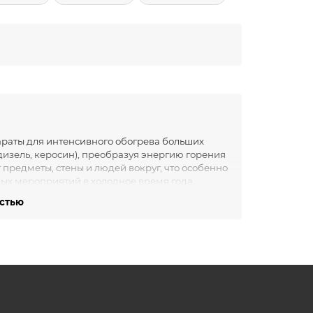
раты для интенсивного обогрева больших
изель, керосин), преобразуя энергию горения
предметы, стены и людей вокруг, что особенно
ных мероприятий в холодное время года.
 поднять температуру в зоне действия,
остью
ных помещениях большой площади.
я (только ~80 Вт на автоматику), работая на
рева, что выгодно при длительном
о практически без дыма и копоти, работают
ыха.